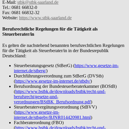
E-Mail:
stbk@stbk-saarland.de
Tel.: 0681 66832-0
Fax: 0681 66832-32
Website:
https://www.stbk-saarland.de
Berufsrechtliche Regelungen für die Tätigkeit als
Steuerberater/in
Es gelten die nachstehend benannten berufsrechtlichen Regelungen
für die Tätigkeit als Steuerberater/in in der Bundesrepublik
Deutschland:
Steuerberatungsgesetz (StBerG) (
https://www.gesetze-im-
internet.de/stberg/
)
Durchführungsverordnung zum StBerG (DVStb)
(
https://www.gesetze-im-internet.de/stbdv/
)
Berufsordnung der Bundesteuerberaterkammer (BOStB)
(
https://www.bstbk.de/downloads/bstbk/recht-und-
berufsrecht/gesetze-und-
verordnungen/BStBK_Berufsordnung.pdf
)
Steuerberatervergütungsverordnung (StBVV)
(
https://www.gesetze-im-
internet.de/stbgebv/BJNR014420981.html
)
Fachberaterordnung (FBO)
(
https://www.bstbk.de/downloads/bstbk/recht-und-